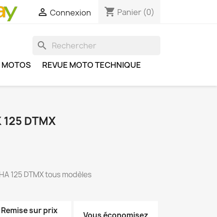
shopping_cart

Panier
(0)
Connexion
search
S MOTOS
REVUE MOTO TECHNIQUE
 125 DTMX
HA 125 DTMX tous modèles
Remise sur prix
Vous économisez