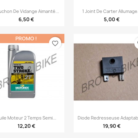
Aperçu rapide
Aperçu rapide


uchon De Vidange Aimanté...
1 Joint De Carter Allumage.
6,50 €
5,00 €
PROMO !
favorite_border
fa
Aperçu rapide
Aperçu rapide


uile Moteur 2 Temps Semi...
Diode Redresseuse Adaptabl
12,20 €
19,90 €