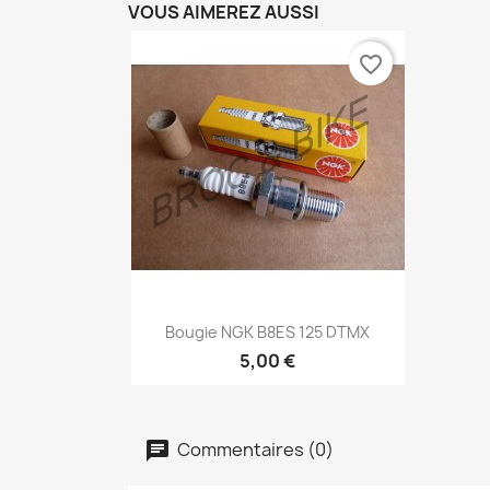
VOUS AIMEREZ AUSSI
favorite_border
Aperçu rapide

Bougie NGK B8ES 125 DTMX
5,00 €
Commentaires (0)