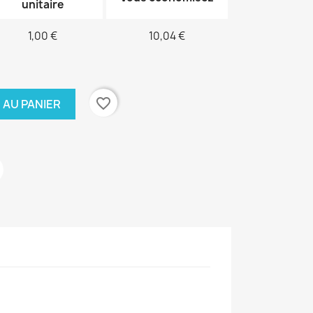
unitaire
1,00 €
10,04 €
favorite_border
 AU PANIER