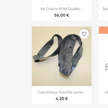
Aperçu rapide

Kit Chaine AFAM Qualité...
Bo
56,00 €
favorite_border
Aperçu rapide

Caoutchouc Fond De Jante...
H
4,20 €