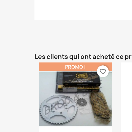
Les clients qui ont acheté ce p
PROMO !
favorite_border