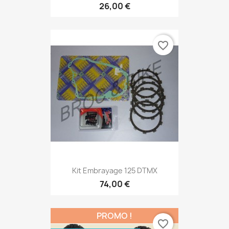
26,00 €
favorite_border
Kit Embrayage 125 DTMX
74,00 €
PROMO !
favorite_border