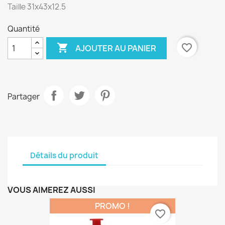
Taille 31x43x12.5
Quantité

favorite_border
AJOUTER AU PANIER
Partager
Détails du produit
VOUS AIMEREZ AUSSI
PROMO !
favorite_border